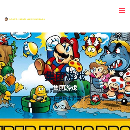
集团游戏
首页
Our News
/
鬼泣手游：探秘高伤害武器的绝世威力