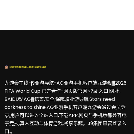
九游会在线-j9亚游导航-AG亚游手机客户端九游会▓2026
FIFA World Cup 官方合作-网页版官网·登录·入口·网址：
BAIDU點AG▓信誉,安全,保障,j9亚游导航,Stars need
darkness to shine.AG亚游手机客户端九游会通过会员登
录,用户可以进入全站入口,下载APP,网页与手机版都兼容电
子竞技,真人互动与体育游戏,畅享乐趣。J9集团直营登录入
口.。