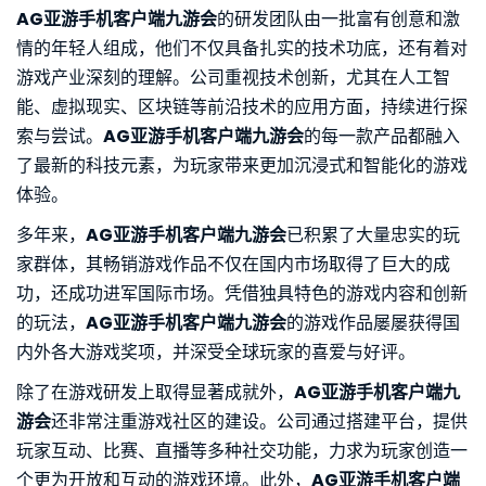
AG亚游手机客户端九游会
的研发团队由一批富有创意和激
情的年轻人组成，他们不仅具备扎实的技术功底，还有着对
游戏产业深刻的理解。公司重视技术创新，尤其在人工智
能、虚拟现实、区块链等前沿技术的应用方面，持续进行探
索与尝试。
AG亚游手机客户端九游会
的每一款产品都融入
了最新的科技元素，为玩家带来更加沉浸式和智能化的游戏
体验。
多年来，
AG亚游手机客户端九游会
已积累了大量忠实的玩
家群体，其畅销游戏作品不仅在国内市场取得了巨大的成
功，还成功进军国际市场。凭借独具特色的游戏内容和创新
的玩法，
AG亚游手机客户端九游会
的游戏作品屡屡获得国
内外各大游戏奖项，并深受全球玩家的喜爱与好评。
除了在游戏研发上取得显著成就外，
AG亚游手机客户端九
游会
还非常注重游戏社区的建设。公司通过搭建平台，提供
玩家互动、比赛、直播等多种社交功能，力求为玩家创造一
个更为开放和互动的游戏环境。此外，
AG亚游手机客户端