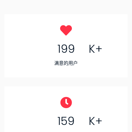
三国杀：技能研究与获取攻略
三国杀武将如何快速获得技能 引言： 三国杀是一款非常受欢
迎的桌游，其中的武将技能是游戏中的重要组成部分。在游
戏中，获得技能是玩家们提升自己实力的关键。本文将从随
199
机8-20个方面详细阐述如何快速获得技能...
满意的用户
三国志11多功能修改器的使用指南
三国志11多功能修改器的介绍 三国志11多功能修改器是一款为
玩家提供更多游戏乐趣的工具。它可以修改游戏中的各种参
数，例如金钱、资源、技能等，让玩家能够更加自由地探索
游戏世界。本文将详细介绍三国志11多...
159