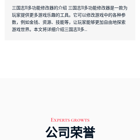
三国志11多功能修改器的介绍 三国志11多功能修改器是一款为
玩家提供更多游戏乐趣的工具。它可以修改游戏中的各种参
数，例如金钱、资源、技能等，让玩家能够更加自由地探索
游戏世界。本文将详细介绍三国志11多...
魔兽黑暗帝国：装备升级之路
魔兽黑暗帝国装备如何升级 一、装备升级的重要性 装备在魔
兽黑暗帝国中扮演着至关重要的角色。通过升级装备，玩家
可以提升自己的战斗力，更好地应对游戏中的挑战。装备升
级不仅可以增加属性，还可以解锁更强大的技...
全面战争三国：机甲武将技能解锁攻略
一、机甲武将简介 机甲武将是全面战争三国中的一种特殊类
Experts growts
型武将，他们具备强大的机械战斗能力和独特的技能。每个
公司荣誉
机甲武将都有自己独特的技能树，可以通过解锁技能来提升
其战斗能力。解锁机甲武将的技能需要一定的条...