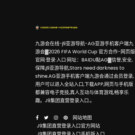
九游会在线-j9亚游导航-AG亚游手机客户端九
游会▓2026 FIFA World Cup 官方合作-网页版
官网·登录·入口·网址：BAIDU點AG▓信誉,安全,
保障,j9亚游导航,Stars need darkness to
shine.AG亚游手机客户端九游会通过会员登录,
用户可以进入全站入口,下载APP,网页与手机版
都兼容电子竞技,真人互动与体育游戏,畅享乐
趣。J9集团直营登录入口.。
网站地图
J9集团直营登录入口官方网站
J9集团直营登录入口手机版入口