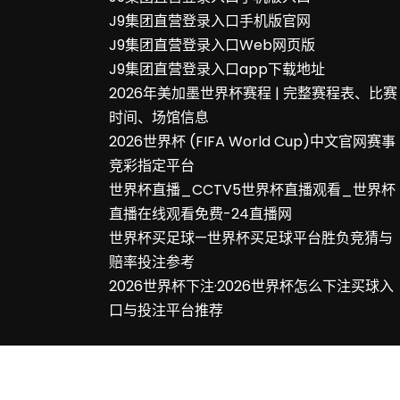
J9集团直营登录入口手机版官网
J9集团直营登录入口Web网页版
J9集团直营登录入口app下载地址
2026年美加墨世界杯赛程 | 完整赛程表、比赛
时间、场馆信息
2026世界杯 (FIFA World Cup)中文官网赛事
竞彩指定平台
世界杯直播_CCTV5世界杯直播观看_世界杯
直播在线观看免费-24直播网
世界杯买足球—世界杯买足球平台胜负竞猜与
赔率投注参考
2026世界杯下注·2026世界杯怎么下注买球入
口与投注平台推荐