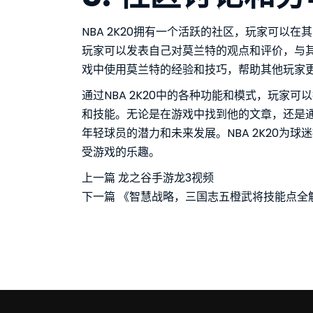
NBA 2K20拥有一个活跃的社区，玩家可以
玩家可以发表自己对莫兰特的观点和评价，与
戏中使用莫兰特的经验和技巧，帮助其他玩家
通过NBA 2K20中的各种功能和模式，玩家
和技能。无论是在游戏中找到他的文章，还是
年轻球员的潜力和未来发展。NBA 2K20为
受游戏的乐趣。
上一篇
龙之谷手游龙3视频
下一篇
《智慧战略，三国志五橙武将技能点全