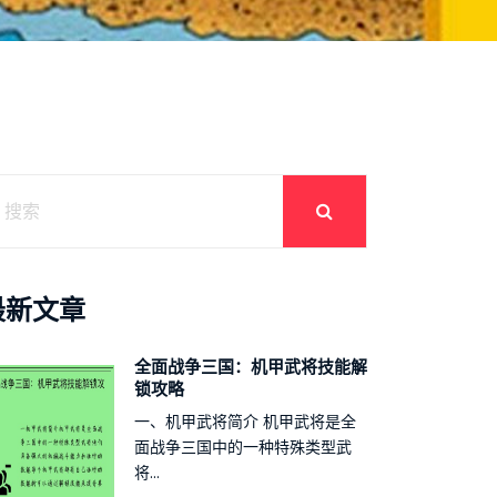
最新文章
全面战争三国：机甲武将技能解
锁攻略
一、机甲武将简介 机甲武将是全
面战争三国中的一种特殊类型武
将...