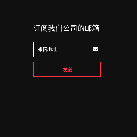
订阅我们公司的邮箱
发送