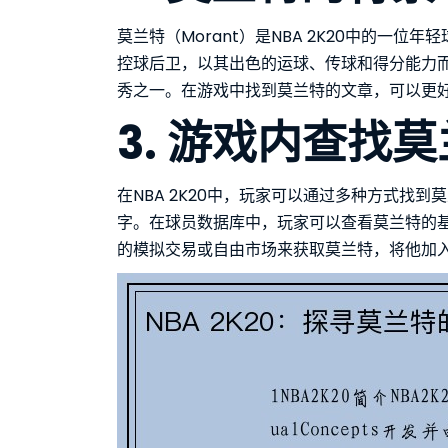
莫兰特（Morant）是NBA 2K20中的一
控球后卫，以其出色的运球、传球和得分能力而
秀之一。在游戏中找到莫兰特的文章，可以更
3. 游戏内查找
在NBA 2K20中，玩家可以通过多种方式找
字。在球员数据库中，玩家可以查看莫兰特的
的模拟交易或自由市场来获取莫兰特，将他加