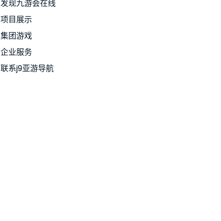
发现九游会在线
项目展示
集团游戏
企业服务
联系j9亚游导航