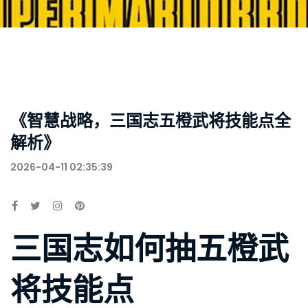
《智慧战略，三国志五橙武将技能点全
解析》
2026-04-11 02:35:39
三国志如何抽五橙武
将技能点