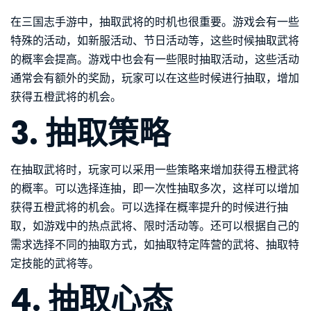
在三国志手游中，抽取武将的时机也很重要。游戏会有一些
特殊的活动，如新服活动、节日活动等，这些时候抽取武将
的概率会提高。游戏中也会有一些限时抽取活动，这些活动
通常会有额外的奖励，玩家可以在这些时候进行抽取，增加
获得五橙武将的机会。
3. 抽取策略
在抽取武将时，玩家可以采用一些策略来增加获得五橙武将
的概率。可以选择连抽，即一次性抽取多次，这样可以增加
获得五橙武将的机会。可以选择在概率提升的时候进行抽
取，如游戏中的热点武将、限时活动等。还可以根据自己的
需求选择不同的抽取方式，如抽取特定阵营的武将、抽取特
定技能的武将等。
4. 抽取心态