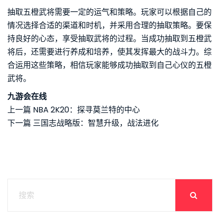
抽取五橙武将需要一定的运气和策略。玩家可以根据自己的
情况选择合适的渠道和时机，并采用合理的抽取策略。要保
持良好的心态，享受抽取武将的过程。当成功抽取到五橙武
将后，还需要进行养成和培养，使其发挥最大的战斗力。综
合运用这些策略，相信玩家能够成功抽取到自己心仪的五橙
武将。
九游会在线
上一篇
NBA 2K20：探寻莫兰特的中心
下一篇
三国志战略版：智慧升级，战法进化